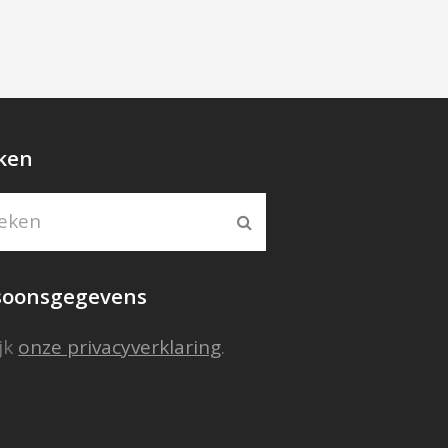
ken
ken
Submit
soonsgegevens
jk
onze privacyverklaring
.