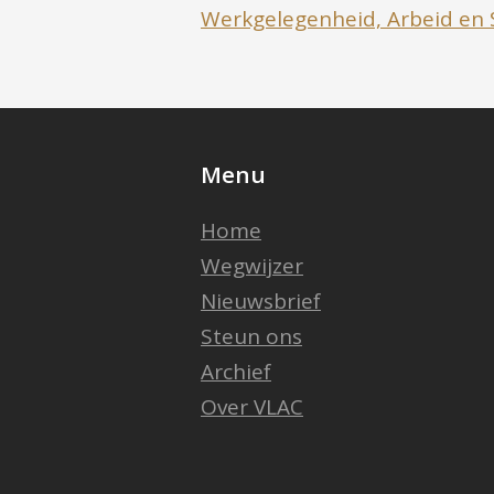
Werkgelegenheid, Arbeid en 
Menu
Home
Wegwijzer
Nieuwsbrief
Steun ons
Archief
Over VLAC