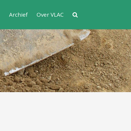
s
Archief
Over VLAC