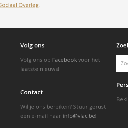
Sociaal Overleg
.
Volg ons
Zoe
Volg ons op
Facebook
voor het
Zoe
laatste nieuws!
Per
Contact
Beki
Wil je ons bereiken? Stuur gerust
een e-mail naar
info@vlac.be
!