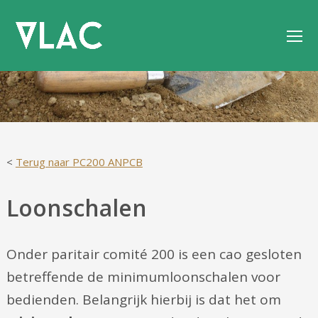
O
M
M
<
Terug naar PC200 ANPCB
Loonschalen
Onder paritair comité 200 is een cao gesloten
betreffende de minimumloonschalen voor
bedienden. Belangrijk hierbij is dat het om